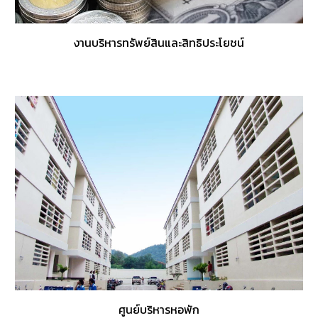
งานบริหารทรัพย์สินและสิทธิประโยชน์
ศูนย์บริหารหอพัก