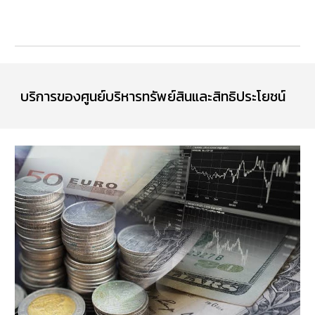
บริการของศูนย
์บริหารทรัพย์สินและสิทธิประโยชน์