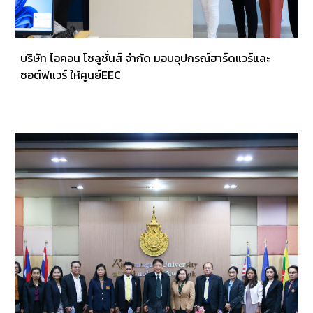
บริษัท ไอคอน โซลูชั่นส์ จำกัด มอบอุปกรณ์ฮาร์ดแวร์และ
ซอต์ฟแวร์ ให้ศูนย์EEC